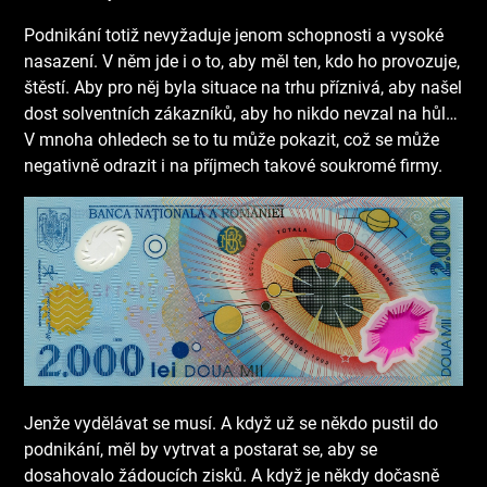
Podnikání totiž nevyžaduje jenom schopnosti a vysoké
nasazení. V něm jde i o to, aby měl ten, kdo ho provozuje,
štěstí. Aby pro něj byla situace na trhu příznivá, aby našel
dost solventních zákazníků, aby ho nikdo nevzal na hůl…
V mnoha ohledech se to tu může pokazit, což se může
negativně odrazit i na příjmech takové soukromé firmy.
Jenže vydělávat se musí. A když už se někdo pustil do
podnikání, měl by vytrvat a postarat se, aby se
dosahovalo žádoucích zisků. A když je někdy dočasně