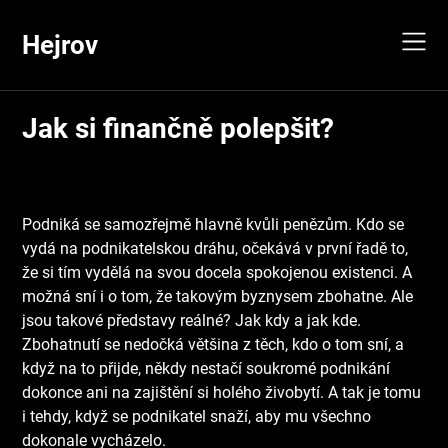
Skip
to
Hejrov
content
Jak si finančně polepšit?
Podniká se samozřejmě hlavně kvůli penězům. Kdo se
vydá na podnikatelskou dráhu, očekává v první řadě to,
že si tím vydělá na svou docela spokojenou existenci. A
možná sní i o tom, že takovým byznysem zbohatne. Ale
jsou takové představy reálné? Jak kdy a jak kde.
Zbohatnutí se nedočká většina z těch, kdo o tom sní, a
když na to přijde, někdy nestačí soukromé podnikání
dokonce ani na zajištění si holého živobytí. A tak je tomu
i tehdy, když se podnikatel snaží, aby mu všechno
dokonale vycházelo.