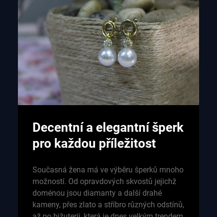
Decentní a elegantní šperk
pro každou příležitost
Současná žena má ve výběru šperků mnoho
možností. Od opravdových skvostů jejichž
doménou jsou diamanty a další drahé
kameny, přes zlato a stříbro různých odstínů,
až po bižuterii, která je dnes velkým trendem