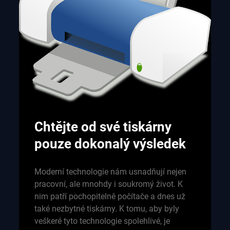
Chtějte od své tiskárny
pouze dokonalý výsledek
Moderní technologie nám usnadňují nejen
pracovní, ale mnohdy i soukromý život. K
nim patří pochopitelně počítače a dnes už
také nezbytné tiskárny. K tomu, aby byly
veškeré tyto technologie spolehlivé, je