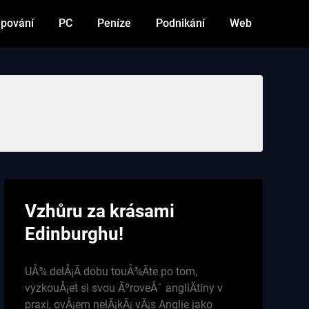
pování
PC
Peníze
Podnikání
Web
Vzhůru za krásami
Edinburghu!
UÅ¾ delÅ¡Ã­ dobu touÅ¾Ã­te po tom,
vyzkouÅ¡et si svou ÃºroveÅˆ angliÄtiny v
praxi, ovÅ¡em nelÃ¡kÃ¡ vÃ¡s Anglie jako