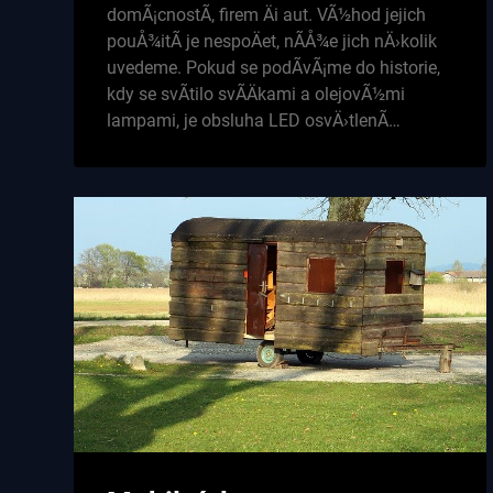
domÃ¡cnostÃ­, firem Äi aut. VÃ½hod jejich
pouÅ¾itÃ­ je nespoÄet, nÃ­Å¾e jich nÄ›kolik
uvedeme. Pokud se podÃ­vÃ¡me do historie,
kdy se svÃ­tilo svÃ­Äkami a olejovÃ½mi
lampami, je obsluha LED osvÄ›tlenÃ­…