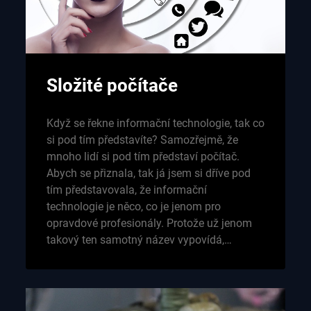
Složité počítače
Když se řekne informační technologie, tak co
si pod tím představíte? Samozřejmě, že
mnoho lidí si pod tím představí počítač.
Abych se přiznala, tak já jsem si dříve pod
tím představovala, že informační
technologie je něco, co je jenom pro
opravdové profesionály. Protože už jenom
takový ten samotný název vypovídá,…