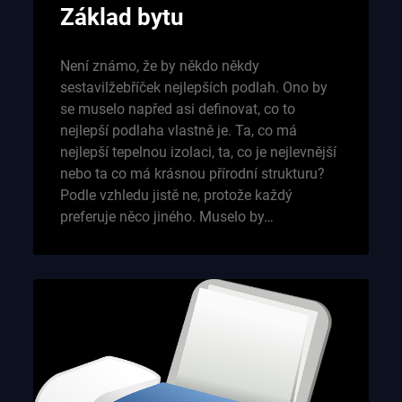
Základ bytu
Není známo, že by někdo někdy
sestavilžebříček nejlepších podlah. Ono by
se muselo napřed asi definovat, co to
nejlepší podlaha vlastně je. Ta, co má
nejlepší tepelnou izolaci, ta, co je nejlevnější
nebo ta co má krásnou přírodní strukturu?
Podle vzhledu jistě ne, protože každý
preferuje něco jiného. Muselo by…