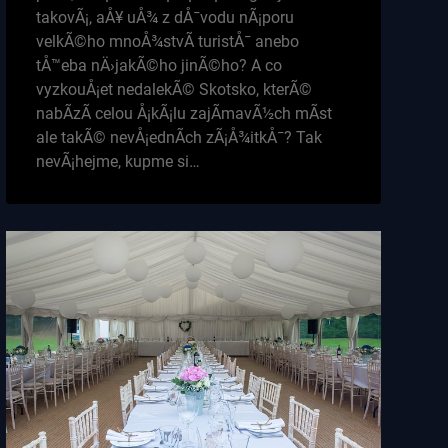
takovÃ¡, aÅ¥ uÅ¾ z dÅ¯vodu nÃ¡poru
velkÃ©ho mnoÅ¾stvÃ­ turistÅ¯ anebo
tÅ™eba nÄ›jakÃ©ho jinÃ©ho? A co
vyzkouÅ¡et nedalekÃ© Skotsko, kterÃ©
nabÃ­zÃ­ celou Å¡kÃ¡lu zajÃ­mavÃ½ch mÃ­st
ale takÃ© nevÅ¡ednÃ­ch zÃ¡Å¾itkÅ¯? Tak
nevÃ¡hejme, kupme si…