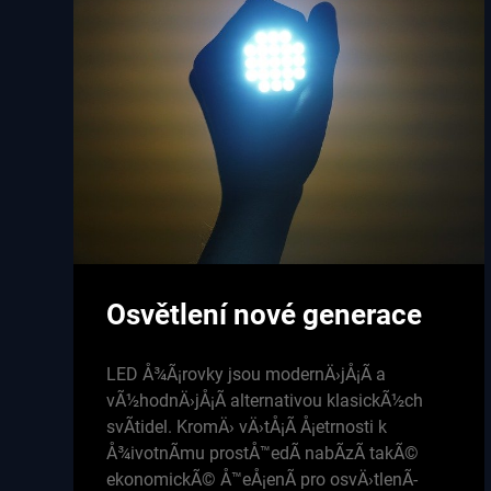
Osvětlení nové generace
LED Å¾Ã¡rovky jsou modernÄ›jÅ¡Ã­ a
vÃ½hodnÄ›jÅ¡Ã­ alternativou klasickÃ½ch
svÃ­tidel. KromÄ› vÄ›tÅ¡Ã­ Å¡etrnosti k
Å¾ivotnÃ­mu prostÅ™edÃ­ nabÃ­zÃ­ takÃ©
ekonomickÃ© Å™eÅ¡enÃ­ pro osvÄ›tlenÃ­