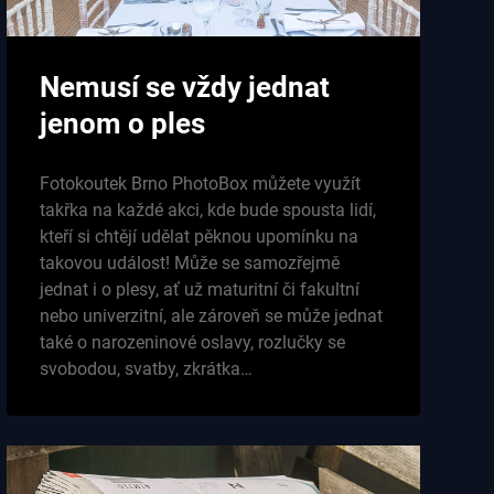
Nemusí se vždy jednat
jenom o ples
Fotokoutek Brno PhotoBox můžete využít
takřka na každé akci, kde bude spousta lidí,
kteří si chtějí udělat pěknou upomínku na
takovou událost! Může se samozřejmě
jednat i o plesy, ať už maturitní či fakultní
nebo univerzitní, ale zároveň se může jednat
také o narozeninové oslavy, rozlučky se
svobodou, svatby, zkrátka…