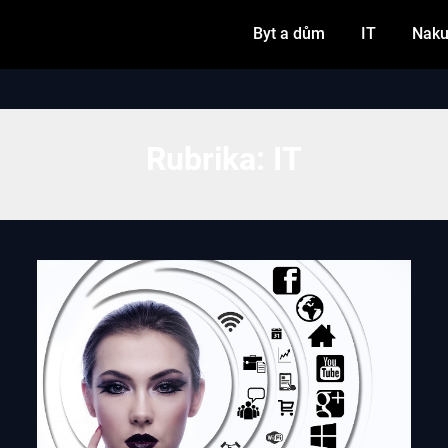
Byt a dům
IT
Naku
Rubrika:
IT