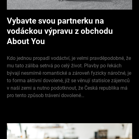
Vybavte svou partnerku na
vodáckou výpravu z obchodu
About You
Kdo jednou propadl vodáctví, je velmi pravděpodobné, že
mu tato záliba setrvá po celý život. Plavby po řekách
bývají nesmírně romantické a zároveň fyzicky náročné, je
to forma aktivní dovolené, jíž se věnují statisíce zájemců
v naší zemi a nutno podotknout, že Česká republika má
pro tento způsob trávení dovolené…