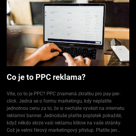
Co je to PPC reklama?
Víte, co to je PPC? PPC znamená zkratku pro pay-per-
click. Jedná se o formu marketingu, kdy neplatíte
jednotnou cenu za to, že si necháte vyvěsit na internetu
reklamní banner. Jednoduše platíte poplatek pokaždé,
když někdo skrze vaši reklamu klikne na vaše stránky.
Což je velmi férový marketingový přístup. Platíte jen…