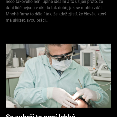
něco takového není úplně ideální a to už jen proto, že
daní lidé nejsou v úklidu tak dobří, jak se mohlo zdát.
Mnohé firmy to dělají tak, že když zjistí, že člověk, který
má uklízet, svou práci…
Se zubaři to není lehké