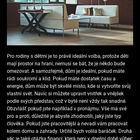
Pro rodiny s dětmi je to právě ideální volba, protože děti
mají prostor na hraní, nemusí se bát, že je někdo bude
omezovat. A samozřejmě, dům je ideální, pokud máte
rádi soukromí a klid. Pokud máte dostatek času a
energie, dům může být skvělé místo, kde si vytvoříte svůj
vlastní svět. Navíc si můžete upravit vnitřek a vnějšek
podle svých představ, což v bytě není vždy tak snadné.
Obzvlášť pokud jste například v pronájmu. Vše má své
pro a proti, důležité je abyste zhodnotili, jaký jste typ
člověka. Pokud jste pracovitější a nevadí vám pracovat
kolem domu a zahrady. Určitě bych volila baráček. Druhá
věc je také otázka financí, která není v dnešní době vůbec