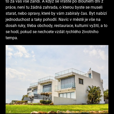
to za vás vše zařídí. A když se vrátíte po dlouhém dni z
práce, není tu žádná zahrada, o kterou byste se museli
starat, nebo opravy, které by vám zabíraly čas. Byt nabízí
jednoduchost a taky pohodlí. Navíc v městě je vše na
dosah ruky, třeba obchody, restaurace, kulturní vyžití, a to
se hodí, pokud se nechcete vzdát rychlého životního
tempa.