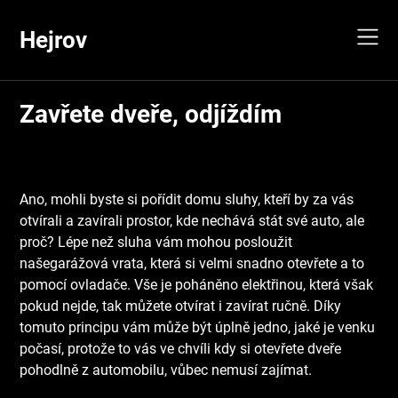
Skip
to
Hejrov
content
Zavřete dveře, odjíždím
Ano, mohli byste si pořídit domu sluhy, kteří by za vás
otvírali a zavírali prostor, kde nechává stát své auto, ale
proč? Lépe než sluha vám mohou posloužit
naše
garážová vrata
, která si velmi snadno otevřete a to
pomocí ovladače. Vše je poháněno elektřinou, která však
pokud nejde, tak můžete otvírat i zavírat ručně. Díky
tomuto principu vám může být úplně jedno, jaké je venku
počasí, protože to vás ve chvíli kdy si otevřete dveře
pohodlně z automobilu, vůbec nemusí zajímat.