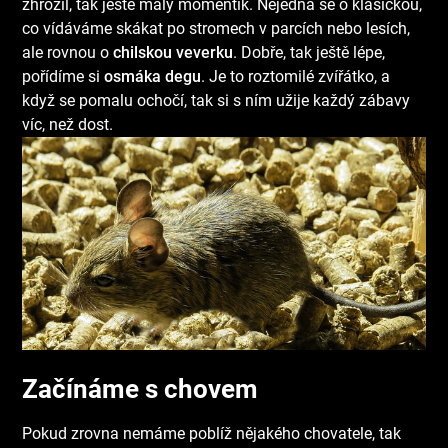
zhrozil, tak ještě malý momentík. Nejedná se o klasickou,
co vídáváme skákat po stromech v parcích nebo lesích,
ale rovnou o
chilskou veverku
. Dobře, tak ještě lépe,
pořídíme si
osmáka degu
. Je to roztomilé zvířátko, a
když se pomalu ochočí, tak si s ním užije každý zábavy
víc, než dost.
Začínáme s chovem
Pokud zrovna nemáme poblíž nějakého chovatele, tak