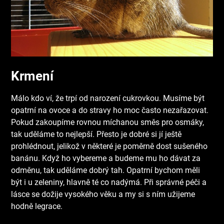
Krmení
Málo kdo ví, že trpí od narození cukrovkou. Musíme být
opatrní na ovoce a do stravy ho moc často nezařazovat.
Pokud zakoupíme rovnou míchanou směs pro osmáky,
tak uděláme to nejlepší. Přesto je dobré si jí ještě
prohlédnout, jelikož v některé je poměrně dost sušeného
banánu. Když ho vybereme a budeme mu ho dávat za
odměnu, tak uděláme dobrý tah. Opatrní bychom měli
být i u zeleniny, hlavně té co nadýmá. Při správné péči a
lásce se dožije vysokého věku a my si s ním užijeme
hodně legrace.