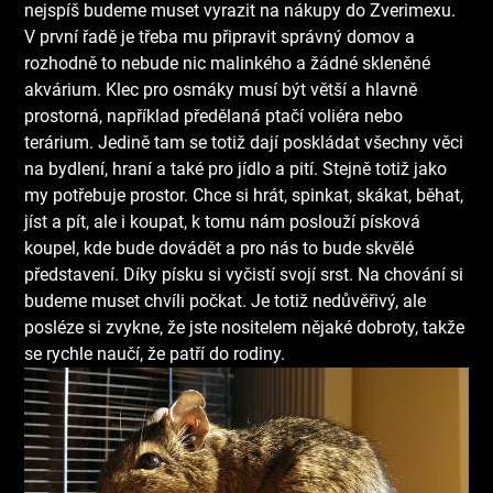
nejspíš budeme muset vyrazit na nákupy do Zverimexu.
V první řadě je třeba mu připravit správný domov a
rozhodně to nebude nic malinkého a žádné skleněné
akvárium.
Klec pro osmáky
musí být větší a hlavně
prostorná, například předělaná ptačí voliéra nebo
terárium. Jedině tam se totiž dají poskládat všechny věci
na bydlení, hraní a také pro jídlo a pití. Stejně totiž jako
my potřebuje prostor. Chce si hrát, spinkat, skákat, běhat,
jíst a pít, ale i koupat, k tomu nám poslouží písková
koupel, kde bude dovádět a pro nás to bude skvělé
představení. Díky písku si vyčistí svojí srst. Na chování si
budeme muset chvíli počkat. Je totiž nedůvěřivý, ale
posléze si zvykne, že jste nositelem nějaké dobroty, takže
se rychle naučí, že patří do rodiny.