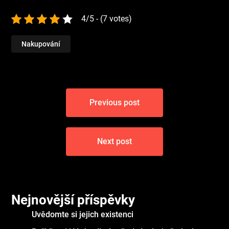
4/5 - (7 votes)
Nakupování
Navigace
Previous post
pro
příspěvek
Next post
Nejnovější příspěvky
Uvědomte si jejich existenci