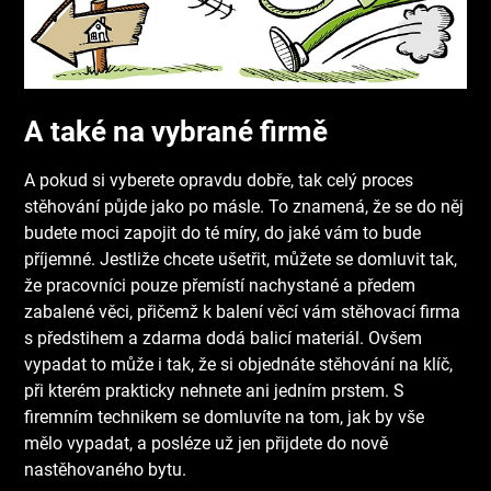
A také na vybrané firmě
A pokud si vyberete opravdu dobře, tak celý proces
stěhování půjde jako po másle. To znamená, že se do něj
budete moci zapojit do té míry, do jaké vám to bude
příjemné. Jestliže chcete ušetřit, můžete se domluvit tak,
že pracovníci pouze přemístí nachystané a předem
zabalené věci, přičemž k balení věcí vám stěhovací firma
s předstihem a zdarma dodá balicí materiál. Ovšem
vypadat to může i tak, že si objednáte stěhování na klíč,
při kterém prakticky nehnete ani jedním prstem. S
firemním technikem se domluvíte na tom, jak by vše
mělo vypadat, a posléze už jen přijdete do nově
nastěhovaného bytu.