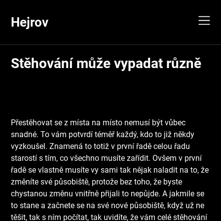
Skip
to
Hejrov
content
Stěhování může vypadat různě
Přestěhovat se z místa na místo nemusí být vůbec
snadné. To vám potvrdí téměř každý, kdo to již někdy
vyzkoušel. Znamená to totiž v první řadě celou řadu
starostí s tím, co všechno musíte zařídit. Ovšem v první
řadě se vlastně musíte vy sami tak nějak naladit na to, že
změníte své působiště, protože bez toho, že byste
chystanou změnu vnitřně přijali to nepůjde. A jakmile se
to stane a začnete se na své nové působiště, když už ne
těšit, tak s ním počítat, tak uvidíte, že vám celé stěhování