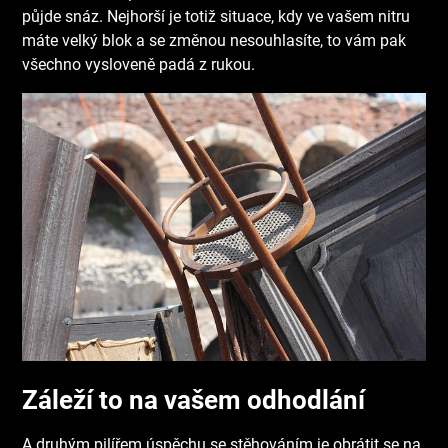
půjde snáz. Nejhorší je totiž situace, kdy ve vašem nitru
máte velký blok a se změnou nesouhlasíte, to vám pak
všechno vysloveně padá z rukou.
Záleží to na vašem odhodlání
A druhým pilířem úspěchu se stěhováním je obrátit se na