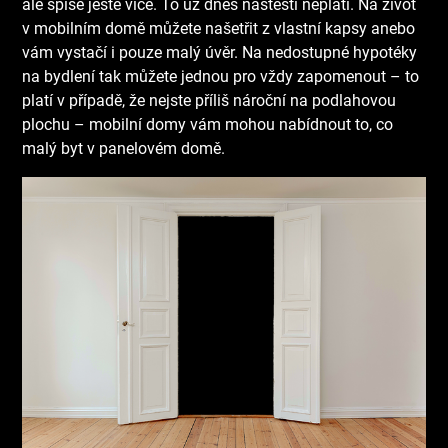
ale spíše ještě více. To už dnes naštěstí neplatí. Na život
v mobilním domě můžete našetřit z vlastní kapsy anebo
vám vystačí i pouze malý úvěr. Na nedostupné hypotéky
na bydlení tak můžete jednou pro vždy zapomenout – to
platí v případě, že nejste příliš nároční na podlahovou
plochu – mobilní domy vám mohou nabídnout to, co
malý byt v panelovém domě.