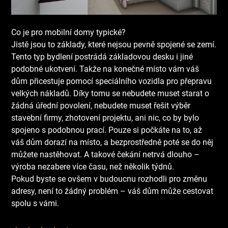
Co je pro mobilní domy typické?
Jistě jsou to základy, které nejsou pevně spojené se zemí.
Tento typ bydlení postrádá základovou desku i jiné
podobné ukotvení. Takže na konečné místo vám váš
dům přicestuje pomocí speciálního vozidla pro přepravu
velkých nákladů. Díky tomu se nebudete muset starat o
žádná úřední povolení, nebudete muset řešit výběr
stavební firmy, zhotovení projektu, ani nic, co by bylo
spojeno s podobnou prací. Pouze si počkáte na to, až
váš dům dorazí na místo, a bezprostředně poté se do něj
můžete nastěhovat. A takové čekání netrvá dlouho –
výroba nezabere více času, než několik týdnů.
Pokud byste se ovšem v budoucnu rozhodli pro změnu
adresy, není to žádný problém – váš dům může cestovat
spolu s vámi.