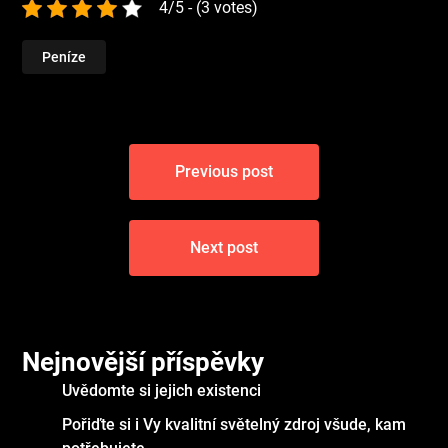
4/5 - (3 votes)
Peníze
Navigace
Previous post
pro
příspěvek
Next post
Nejnovější příspěvky
Uvědomte si jejich existenci
Pořiďte si i Vy kvalitní světelný zdroj všude, kam