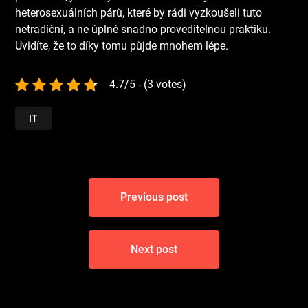
heterosexuálních párů, které by rádi vyzkoušeli tuto
netradiční, a ne úplně snadno proveditelnou praktiku.
Uvidíte, že to díky tomu půjde mnohem lépe.
4.7/5 - (3 votes)
IT
Navigace
Previous post
pro
příspěvek
Next post