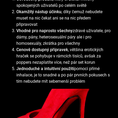
spokojených uživatelů po celém světě
Okamžitý nástup účinku
, díky čemuž nebudete
muset na nic čekat ani se na nic předem
připravovat
Vhodné pro naprosto všechny
zdravé uživatele, pro
dámy, pány, heterosexuální páry ale i pro
homosexuály, zkrátka pro všechny
Cenově dostupný přípravek
, většina erotických
hraček se pohybuje v rámcích tisíců, avšak za
poppers nezaplatíte více, než pár set korun
Jednoduché a intuitivní použití
pomocí přímé
inhalace, je to snadné a po pár prvních pokusech s
tím nebudete mít sebemenší problém