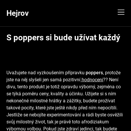
Skip
to
Hejrov
content
S poppers si bude užívat každý
Uvažujete nad vyzkoušením přípravku
poppers
, protože
jste na něj slyšeli jen samá pozitivní
hodnocení
?? Není
divu, tento produkt je totiž opravdu výborný, zejména co
se týká poměru ceny, kvality a účinku. Užijete si s ním
nekonečné milostné hrátky a zážitky, budete prožívat
takové pocity, které jste ještě nikdy před ním nepocítili.
Jestliže se nebojíte experimentování a rádi byste osvěžili
svůj milostný život, tak je právě toto afrodiziakum
výbornou volbou. Pokud jste zdraví jedinci, tak budete