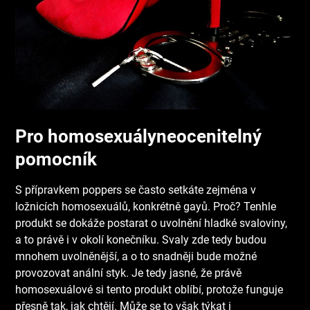
Pro homosexuályneocenitelný
pomocník
S přípravkem poppers se často setkáte zejména v
ložnicích homosexuálů, konkrétně gayů. Proč? Tenhle
produkt se dokáže postarat o uvolnění hladké svaloviny,
a to právě i v okolí konečníku. Svaly zde tedy budou
mnohem uvolněnější, a o to snadněji bude možné
provozovat anální styk. Je tedy jasné, že právě
homosexuálové si tento produkt oblíbí, protože funguje
přesně tak, jak chtějí. Může se to však týkat i