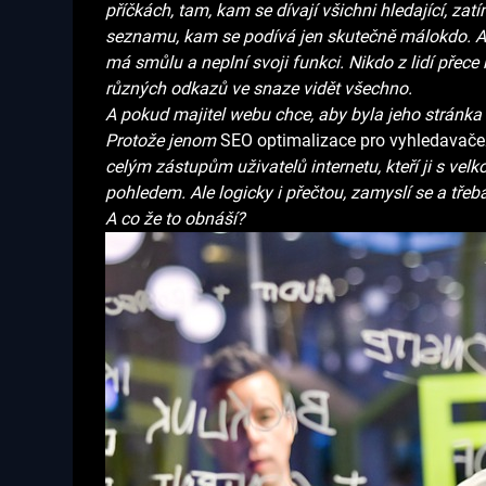
příčkách, tam, kam se dívají všichni hledající, za
seznamu, kam se podívá jen skutečně málokdo. A 
má smůlu a neplní svoji funkci. Nikdo z lidí přece
různých odkazů ve snaze vidět všechno.
A pokud majitel webu chce, aby byla jeho stránka
Protože jenom
SEO optimalizace pro vyhledavače
celým zástupům uživatelů internetu, kteří ji s ve
pohledem. Ale logicky i přečtou, zamyslí se a třeb
A co že to obnáší?