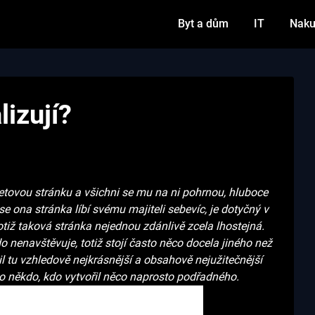
Byt a dům
IT
Naku
izují?
netovou stránku a všichni se mu na ni pohrnou, hluboce
 se ona stránka líbí svému majiteli sebevíc, je dotyčný v
iž taková stránka nejednou zdánlivě zcela lhostejná.
o nenavštěvuje, totiž stojí často něco docela jiného než
il tu vzhledově nejkrásnější a obsahově nejužitečnější
o někdo, kdo vytvořil něco naprosto podřadného.