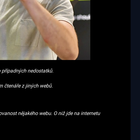
 případných nedostatků.
m čtenáře z jiných webů.
edovanost nějakého webu. O niž jde na internetu