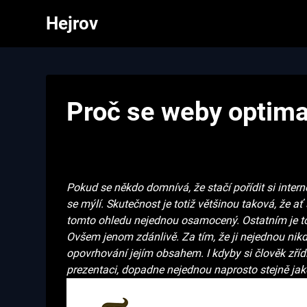
Skip
Hejrov
to
content
Proč se weby optimal
Pokud se někdo domnívá, že stačí pořídit si inter
se mýlí. Skutečnost je totiž většinou taková, že ať
tomto ohledu nejednou osamocený. Ostatním je tot
Ovšem jenom zdánlivě. Za tím, že ji nejednou nikd
opovrhování jejím obsahem. I kdyby si člověk zříd
prezentaci, dopadne nejednou naprosto stejně jak