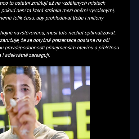
tímco to ostatní zmiňují až na vzdálených místech
pokud není ta která stránka mezi oněmi vyvolenými,
 nemá tolik času, aby prohledával třeba i miliony
 hojně navštěvována, musí tuto nechat optimalizovat.
zaručuje, že se dotyčná prezentace dostane na oči
lkou pravděpodobností přinejmenším otevřou a přelétnou
a i adekvátně zareagují.