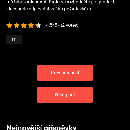
můžete spolehnout
. Proto se rozhodněte pro produkt,
který bude odpovídat vašim požadavkům.
4.5/5 - (2 votes)
IT
Navigace
Previous post
pro
příspěvek
Next post
Nejnovější příspěvky