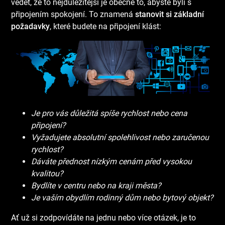
vědět, že to nejdůležitější je obecně to, abyste byli s
připojením spokojení. To znamená
stanovit si základní
požadavky
, které budete na připojení klást:
Je pro vás důležitá spíše rychlost nebo cena
připojení?
Vyžadujete absolutní spolehlivost nebo zaručenou
rychlost?
Dáváte přednost nízkým cenám před vysokou
kvalitou?
Bydlíte v centru nebo na kraji města?
Je vaším obydlím rodinný dům nebo bytový objekt?
Ať už si zodpovídáte na jednu nebo více otázek, je to