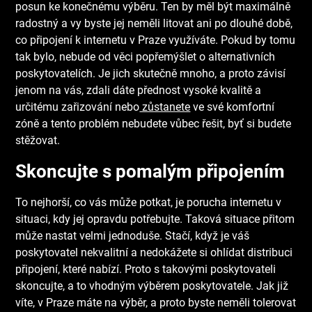
posun ke konečnému výběru. Ten by měl být maximálně
radostný a vy byste jej neměli litovat ani po dlouhé době,
co připojení k
internetu v Praze
využíváte. Pokud by tomu
tak bylo, nebude od věci popřemýšlet o alternativních
poskytovatelích. Je jich skutečně mnoho, a proto závisí
jenom na vás, zdali dáte přednost vysoké kvalitě a
určitému zařizování nebo
zůstanete
ve své komfortní
zóně a tento problém nebudete vůbec řešit, byť si budete
stěžovat.
Skoncujte s pomalým připojením
To nejhorší, co vás může potkat, je porucha internetu v
situaci, kdy jej opravdu potřebujte. Taková situace přitom
může nastat velmi jednoduše. Stačí, když je váš
poskytovatel nekvalitní a nedokážete si ohlídat distribuci
připojení, které nabízí. Proto s takovými poskytovateli
skoncujte, a to vhodným výběrem poskytovatele. Jak již
víte, v Praze máte na výběr, a proto byste neměli tolerovat