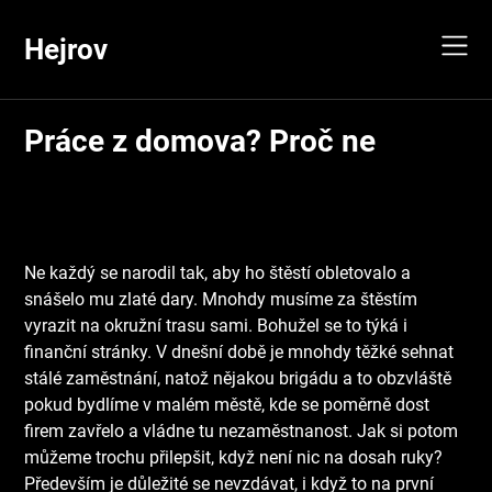
Skip
to
Hejrov
content
Práce z domova? Proč ne
Ne každý se narodil tak, aby ho štěstí obletovalo a
snášelo mu zlaté dary. Mnohdy musíme za štěstím
vyrazit na okružní trasu sami. Bohužel se to týká i
finanční stránky. V dnešní době je mnohdy těžké sehnat
stálé zaměstnání, natož nějakou brigádu a to obzvláště
pokud bydlíme v malém městě, kde se poměrně dost
firem zavřelo a vládne tu nezaměstnanost. Jak si potom
můžeme trochu přilepšit, když není nic na dosah ruky?
Především je důležité se nevzdávat, i když to na první