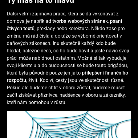
Ty máš na to hlavu
Další velmi zajímavá práce, která se dá vykonávat z
domova je například
tvorba webových stránek
,
psaní
čtivých textů
, překlady nebo korektura. Někdo zase pro
změnu má rád čísla a dokáže se výborně orientovat v
daňových zákonech. Inu skutečně každý kdo bude
hledat, nalezne něco, co ho bude bavit a ještě navíc svoji
práci může nabídnout ostatním. Možná si tak vybuduje
svoji klientelu a do budoucnosti se bude touto brigádou,
která byla původně pouze jen jako
přilepšení finančního
rozpočtu
, živit. Kdo ví, cesty jsou ve skutečnosti různé.
Pokud ale budeme chtít v oboru zůstat, budeme muset
začít získávat příznivce, nadšence v oboru a zákazníky,
kteří nám pomohou v růstu.