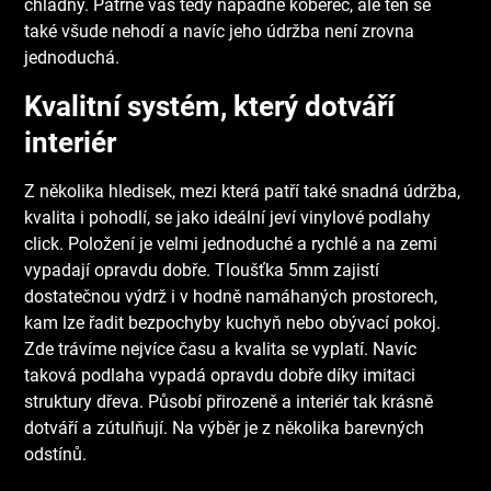
chladný. Patrně vás tedy napadne koberec, ale ten se
také všude nehodí a navíc jeho údržba není zrovna
jednoduchá.
Kvalitní systém, který dotváří
interiér
Z několika hledisek, mezi která patří také snadná údržba,
kvalita i pohodlí, se jako ideální jeví
vinylové podlahy
click
. Položení je velmi jednoduché a rychlé a na zemi
vypadají opravdu dobře. Tloušťka 5mm zajistí
dostatečnou výdrž i v hodně namáhaných prostorech,
kam lze řadit bezpochyby kuchyň nebo obývací pokoj.
Zde trávíme nejvíce času a kvalita se vyplatí. Navíc
taková podlaha vypadá opravdu dobře díky imitaci
struktury dřeva. Působí přirozeně a interiér tak krásně
dotváří a zútulňují. Na výběr je z několika barevných
odstínů.