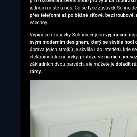
pro rozsvěcení světel nebo pro vypínání sporáku č
jednom místě u nás. Co se týče zásuvek Schneider
přes telefonní až po běžné síťové, bezšroubové,
všechny.
Vypínače i
zásuvky Schneider
jsou
výjimečné neje
svým moderním designem, který se skvěle hodí d
úprava jejich strojků je skvělá i do interiérů, kde 
elektroinstalační prvky,
protože se na nich neusa
základních dvou barvách, ale můžete je
doladit r
rámy.