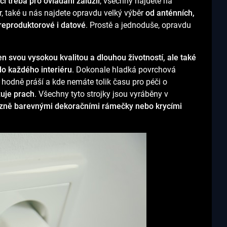
i třeba pro ovládání žaluzií
, všechny najdete na
, také u nás najdete opravdu velký výběr
od anténních,
 reproduktorové i datové
. Prostě a jednoduše, opravdu
n svou vysokou kvalitou a dlouhou životností, ale také
o každého interiéru
. Dokonale hladká povrchová
se hodně práší a kde nemáte tolik času pro péči o
zuje prach
. Všechny tyto strojky jsou vyráběny v
ůzně barevnými dekoračními rámečky nebo krycími