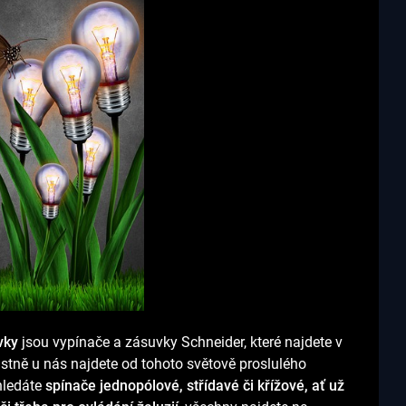
vky
jsou vypínače a zásuvky Schneider, které najdete v
stně u nás najdete od tohoto světově proslulého
hledáte
spínače jednopólové, střídavé či křížové, ať už