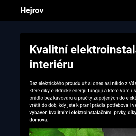
Skip
Hejrov
to
content
Kvalitní elektroinst
interiéru
Bez elektrického proudu už si dnes asi nikdo z Vás
které díky elektrické energii fungují a které Vám us
prádlo bez kávovaru a pračky zapojených do elekt
vrátit do dob, kdy jste k praní prádla potřebovali 
vybaven kvalitními elektroinstalačními prvky, dí
domova.