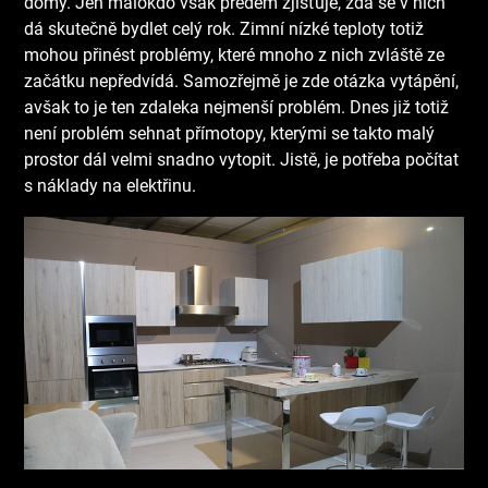
domy
. Jen málokdo však předem zjišťuje, zda se v nich
dá skutečně bydlet celý rok. Zimní nízké teploty totiž
mohou přinést problémy, které mnoho z nich zvláště ze
začátku nepředvídá.
Samozřejmě je zde otázka vytápění,
avšak to je ten zdaleka nejmenší problém. Dnes již totiž
není problém sehnat přímotopy, kterými se takto malý
prostor dál velmi snadno vytopit. Jistě, je potřeba počítat
s náklady na elektřinu.