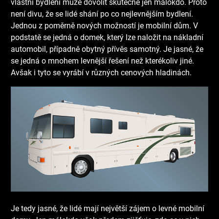
vlastní bydlení může dovolit skutečně jen málokdo. Proto
není divu, že se lidé shání po co nejlevnějším bydlení.
Jednou z poměrně nových možností je mobilní dům. V
podstatě se jedná o domek, který lze naložit na nákladní
automobil, případně obytný přívěs samotný. Je jasné, že
se jedná o mnohem levnější řešení než kterékoliv jiné.
Avšak i tyto se vyrábí v různých cenových hladinách.
Je tedy jasné, že lidé mají největší zájem o
levné mobilní