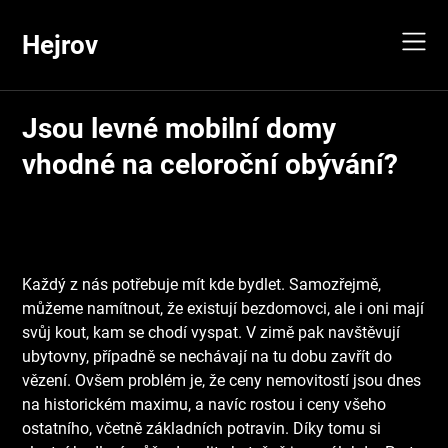
Skip
to
Hejrov
content
Jsou levné mobilní domy
vhodné na celoroční obývání?
Každý z nás potřebuje mít kde bydlet. Samozřejmě,
můžeme namítnout, že existují bezdomovci, ale i oni mají
svůj kout, kam se chodí vyspat. V zimě pak navštěvují
ubytovny, případně se nechávají na tu dobu zavřít do
vězení.
Ovšem problém je, že ceny nemovitostí jsou dnes
na historickém maximu, a navíc rostou i ceny všeho
ostatního, včetně základních potravin. Díky tomu si