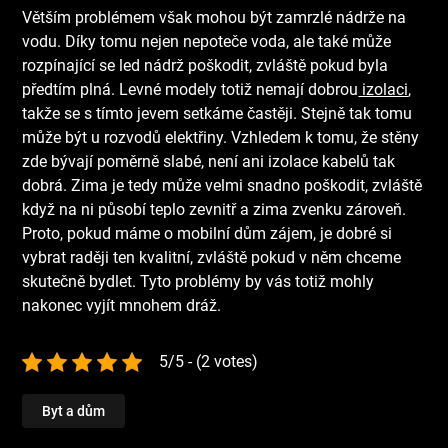
Větším problémem však mohou být zamrzlé nádrže na
vodu. Díky tomu nejen nepoteče voda, ale také může
rozpínající se led nádrž poškodit, zvláště pokud byla
předtím plná. Levné modely totiž nemají dobrou
izolaci
,
takže se s tímto jevem setkáme častěji.
Stejně tak tomu
může být u rozvodů elektřiny. Vzhledem k tomu, že stěny
zde bývají poměrně slabé, není ani izolace kabelů tak
dobrá. Zima je tedy může velmi snadno poškodit, zvláště
když na ni působí teplo zevnitř a zima zvenku zároveň.
Proto, pokud máme o mobilní dům zájem, je dobré si
vybrat raději ten kvalitní, zvláště pokud v něm chceme
skutečně bydlet. Tyto problémy by vás totiž mohly
nakonec vyjít mnohem dráž.
5/5 - (2 votes)
Byt a dům