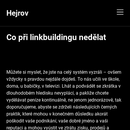
Skip
to
Hejrov
content
Co při linkbuildingu nedělat
Můžete si myslet, že jste na celý systém vyzráli – ovšem
vždycky s pravdou nejdále dojdeš. To nás učili ve škole,
doma, u babičky, v televizi. Lhát a podvádět se zkrátka v
dlouhodobém hledisku nevyplácí, a pakliže chcete
vydělávat peníze kontinuálně, ne jenom jednorázově, tak
doporučujeme, abyste se zdrželi následujících černých
praktik, které mohou v konečném důsledku akorát
poškodit vaše podnikání, vaše dobré jméno a vaši
reputaci a mohou vyústit ve ztrátu zisku, prodejů a