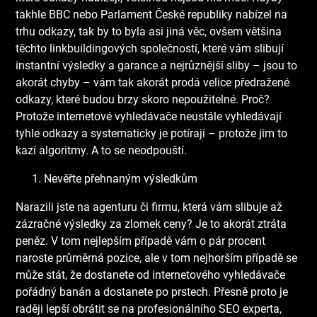
takhle BBC nebo Parlament České republiky nabízel na
trhu odkazy, tak by to byla asi jiná věc, ovšem většina
těchto linkbuildingových společností, které vám slibují
instantní výsledky a garance a nejrůznější sliby – jsou to
akorát chyby – vám tak akorát prodá velice předražené
odkazy, které budou brzy skoro nepoužitelné. Proč?
Protože internetové vyhledávače neustále vyhledávají
tyhle odkazy a systematicky je potírají – protože jim to
kazí algoritmy. A to se neodpouští.
Nevěřte přehnaným výsledkům
Narazili jste na agenturu či firmu, která vám slibuje až
zázračné výsledky za zlomek ceny? Je to akorát ztráta
peněz. V tom nejlepším případě vám o pár procent
naroste průměrná pozice, ale v tom nejhorším případě se
může stát, že dostanete od internetového vyhledávače
pořádný banán a dostanete po prstech. Přesně proto je
raději lepší obrátit se na profesionálního SEO experta,