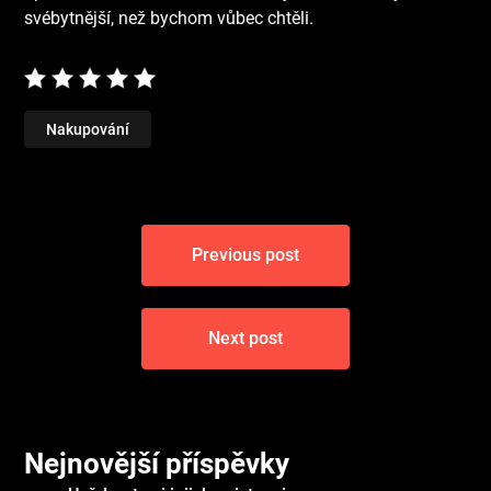
svébytnější, než bychom vůbec chtěli.
Nakupování
Navigace
Previous post
pro
příspěvek
Next post
Nejnovější příspěvky