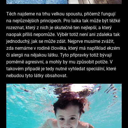
Těch najdeme na trhu velkou spoustu, přičemž fungují
na nejrůznějších principech. Pro laika tak může být těžké
rozeznat, který z nich je skutečně ten nejlepší, a který
naopak příliš nepomůže. Výběr totiž není ani zdaleka tak
jednoduchý, jak se může zdát.
Nejprve musíme zvážit,
zda nemáme v rodině člověka, který má například ekzém
či alergii na nějakou látku. Tyto přípravky totiž bývají
poměrně agresivní, a mohly by mu způsobit potíže. V
takovém případě je tedy nutné vyhledat speciální, které
nebudou tyto látky obsahovat.