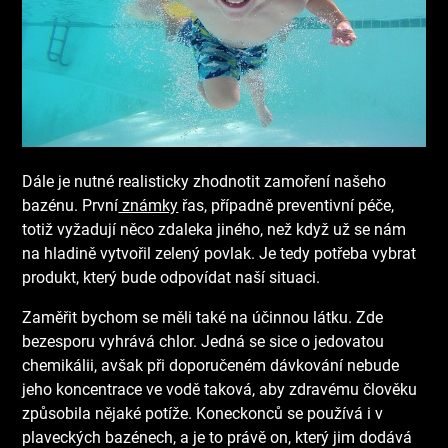
Dále je nutné realisticky zhodnotit zamoření našeho
bazénu. První
známky
řas, případně preventivní péče,
totiž vyžadují něco zdaleka jiného, než když už se nám
na hladině vytvořil zelený povlak. Je tedy potřeba vybrat
produkt, který bude odpovídat naší situaci.
Zaměřit bychom se měli také na účinnou látku. Zde
bezesporu vyhrává chlor. Jedná se sice o jedovatou
chemikálii, avšak při doporučeném dávkování nebude
jeho koncentrace ve vodě taková, aby zdravému člověku
způsobila nějaké potíže. Koneckonců se používá i v
plaveckých bazénech, a je to právě on, který jim dodává