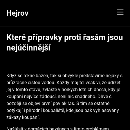
Skip
to
Hejrov
content
Které přípravky proti řasám jsou
nejúčinnější
Když se řekne bazén, tak si obvykle představíme nějaký s
průzračně čistou vodou. Každý majitel však ví, že udržet
jej v tomto stavu, zvláště v horkých letních dnech, kdy je
koupání nejvíce žádoucí, není nic snadného. Dříve či
později se objeví první povlak řas. S tím se ostatně
potýkají i přírodní koupaliště, kde jsou pak vyhlašovány
zákazy koupání.
Naštěstí v domácích bazénech s tímto problémem