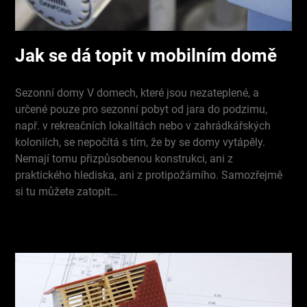
Jak se dá topit v mobilním domě
Sezonní domy V domech, které jsou nezateplené, a
určené pouze pro sezonní pobyt od jara do podzimu,
např. v rekreačních lokalitách nebo v zahrádkářských
koloniích, se nepočítá s tím, že by se domy vytápěly.
Nemají tomu přizpůsobenou konstrukci, ani z
praktického hlediska, ani z protipožárního. Samozřejmě
si tu můžete zatopit…