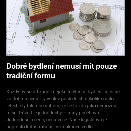
Dobré bydlení nemusí mít pouze
tradiční formu
Každý by si rád zařídil nějaké to vlastní bydlení, ideálně
za dobrou cenu. Ty však v posledních několika málo
letech šly tak moc nahoru, že se to zdá jako nemožná
mise. Důvod je jednoduchý – malý počet bytů.
Jednoduše řečeno, nestaví se. Naše legislativa je
naprosto katastrofální, což nakonec vedlo…