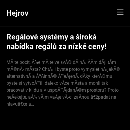
Skip
to
Hejrov
content
Regálové systémy a široká
nabídka regálů za nízké ceny!
MÃ¡te pocit, Å¾e mÃ¡te ve svÃ© dÃ­lnÄ› ÄÃ­m dÃ¡l tÃ­m
mÃ©nÄ› mÃ­sta? ChtÄ›li byste proto vymyslet nÄ›jakÃ©
alternativnÃ­ a ÃºÄinnÃ© Å™eÅ¡enÃ­, dÃ­ky kterÃ©mu
byste si vytvoÅ™ili daleko vÃ­ce mÃ­sta a mohli tak
pracovat v klidu a v uspoÅ™Ã¡danÃ©m prostoru? Proto
neÄekejte, aÅ¾ vÃ¡m vaÅ¡e vÄ›ci zaÄnou â€žpadat na
hlavuâ€œ a…